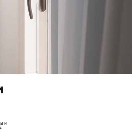
и
ы и
,