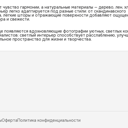
 чувство гармонии, а натуральные материалы — дерево, лен, х
ьер легко адаптируется под разные стили: от скандинавского
на, лёгкие шторы и отражающие поверхности добавляют ощуще
ра и свежести.
аще появляются вдохновляющие фотографии уютных, светлых ко
алистов: светлый интерьер способствует расслаблению, улуч
льное пространство для жизни и творчества.
ы
Оферта
Политика конфиденциальности