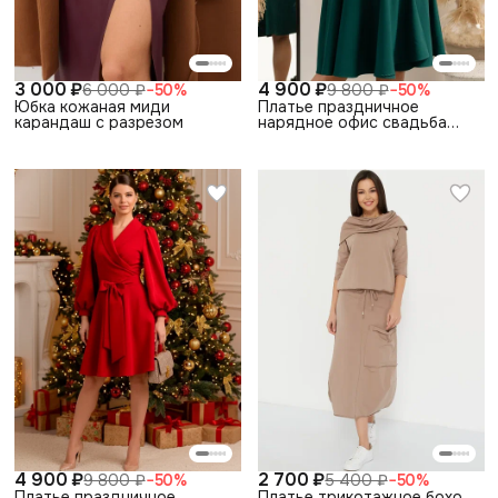
3 000 ₽
4 900 ₽
6 000 ₽
−
50
%
9 800 ₽
−
50
%
Юбка кожаная миди
Платье праздничное
карандаш с разрезом
нарядное офис свадьба
выпускной
4 900 ₽
2 700 ₽
9 800 ₽
−
50
%
5 400 ₽
−
50
%
Платье праздничное
Платье трикотажное бохо