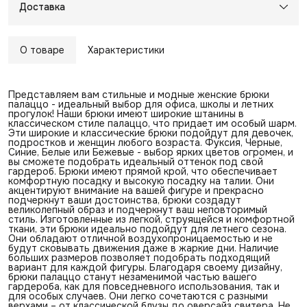
Доставка
О товаре
Характеристики
Представляем вам стильные и модные женские брюки
палаццо - идеальный выбор для офиса, школы и летних
прогулок! Наши брюки имеют широкие штанины в
классическом стиле палаццо, что придает им особый шарм.
Эти широкие и классические брюки подойдут для девочек,
подростков и женщин любого возраста. Фуксия, Черные,
Синие, Белые или Бежевые - выбор ярких цветов огромен, и
вы сможете подобрать идеальный оттенок под свой
гардероб. Брюки имеют прямой крой, что обеспечивает
комфортную посадку и высокую посадку на талии. Они
акцентируют внимание на вашей фигуре и прекрасно
подчеркнут ваши достоинства, брюки создадут
великолепный образ и подчеркнут ваш неповторимый
стиль. Изготовленные из легкой, струящейся и комфортной
ткани, эти брюки идеально подойдут для летнего сезона.
Они обладают отличной воздухопроницаемостью и не
будут сковывать движения даже в жаркие дни. Наличие
больших размеров позволяет подобрать подходящий
вариант для каждой фигуры. Благодаря своему дизайну,
брюки палаццо станут незаменимой частью вашего
гардероба, как для повседневного использования, так и
для особых случаев. Они легко сочетаются с разными
верхами – от классической блузы до оверсайз свитера. Не