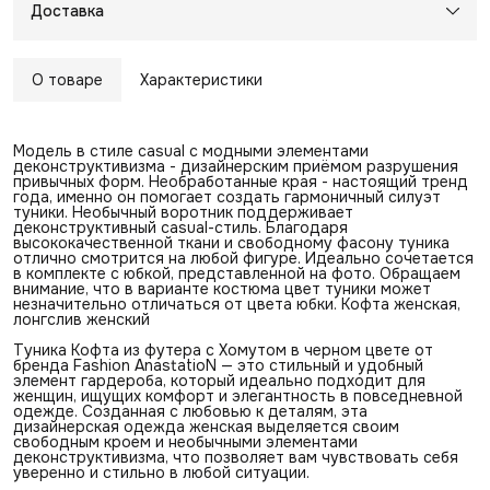
Доставка
О товаре
Характеристики
Модель в стиле casual с модными элементами
деконструктивизма - дизайнерским приёмом разрушения
привычных форм. Необработанные края - настоящий тренд
года, именно он помогает создать гармоничный силуэт
туники. Необычный воротник поддерживает
деконструктивный casual-стиль. Благодаря
высококачественной ткани и свободному фасону туника
отлично смотрится на любой фигуре. Идеально сочетается
в комплекте с юбкой, представленной на фото. Обращаем
внимание, что в варианте костюма цвет туники может
незначительно отличаться от цвета юбки. Кофта женская,
лонгслив женский
Туника Кофта из футера с Хомутом в черном цвете от
бренда Fashion AnastatioN — это стильный и удобный
элемент гардероба, который идеально подходит для
женщин, ищущих комфорт и элегантность в повседневной
одежде. Созданная с любовью к деталям, эта
дизайнерская одежда женская выделяется своим
свободным кроем и необычными элементами
деконструктивизма, что позволяет вам чувствовать себя
уверенно и стильно в любой ситуации.