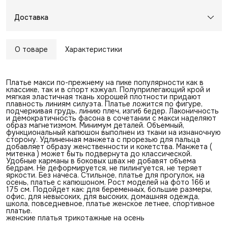
Доставка
О товаре
Характеристики
Платье макси по-прежнему на пике популярности как в
классике, так и в спорт кэжуал. Полуприлегающий крой и
мягкая эластичная ткань хорошей плотности придают
плавность линиям силуэта. Платье ложится по фигуре,
подчеркивая грудь, линию плеч, изгиб бедер. Лаконичность
и демократичность фасона в сочетании с макси наделяют
образ магнетизмом. Минимум деталей. Объемный,
функциональный капюшон выполнен из ткани на изнаночную
сторону. Удлиненная манжета с прорезью для пальца
добавляет образу женственности и кокетства. Манжета (
митенка ) может быть подвернута до классической.
Удобные карманы в боковых швах не добавят объема
бедрам. Не деформируется, не пилингуется, не теряет
яркости. Без начеса. Стильное, платье для прогулок, на
осень, платье с капюшоном. Рост моделей на фото 166 и
175 см. Подойдет как: для беременных, большие размеры,
офис, для невысоких, для высоких, домашняя одежда,
школа, повседневное, платье женское летнее, спортивное
платье.
женские платья трикотажные на осень