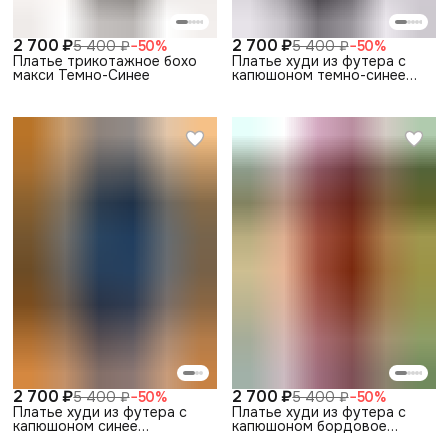
2 700 ₽
2 700 ₽
5 400 ₽
−
50
%
5 400 ₽
−
50
%
Платье трикотажное бохо
Платье худи из футера с
макси Темно-Синее
капюшоном темно-синее
спорт теплое
2 700 ₽
2 700 ₽
5 400 ₽
−
50
%
5 400 ₽
−
50
%
Платье худи из футера с
Платье худи из футера с
капюшоном синее
капюшоном бордовое
спортивное теплое
спортивное теплое