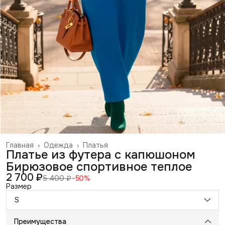
Главная
›
Одежда
›
Платья
Платье из футера с капюшоном
Бирюзовое спортивное теплое
2 700 ₽
5 400 ₽
−
50
%
Размер
S
Преимущества