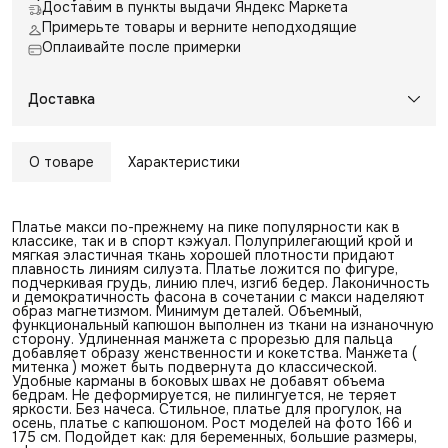
Доставим в пункты выдачи Яндекс Маркета
Примерьте товары и верните неподходящие
Оплаивайте после примерки
Доставка
О товаре
Характеристики
Платье макси по-прежнему на пике популярности как в
классике, так и в спорт кэжуал. Полуприлегающий крой и
мягкая эластичная ткань хорошей плотности придают
плавность линиям силуэта. Платье ложится по фигуре,
подчеркивая грудь, линию плеч, изгиб бедер. Лаконичность
и демократичность фасона в сочетании с макси наделяют
образ магнетизмом. Минимум деталей. Объемный,
функциональный капюшон выполнен из ткани на изнаночную
сторону. Удлиненная манжета с прорезью для пальца
добавляет образу женственности и кокетства. Манжета (
митенка ) может быть подвернута до классической.
Удобные карманы в боковых швах не добавят объема
бедрам. Не деформируется, не пилингуется, не теряет
яркости. Без начеса. Стильное, платье для прогулок, на
осень, платье с капюшоном. Рост моделей на фото 166 и
175 см. Подойдет как: для беременных, большие размеры,